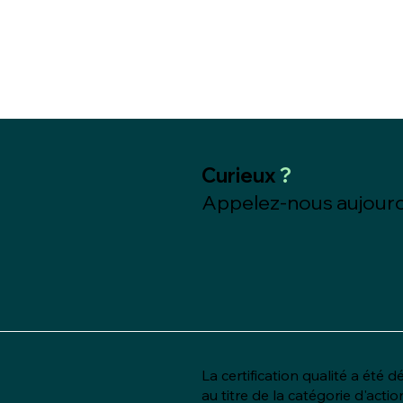
Curieux
?
Appelez-nous aujourd
La certification qualité a été d
au titre de la catégorie d'actio