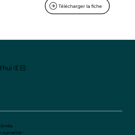
Télécharger la fiche
'hui 🤙🏻
élivrée
n suivante :