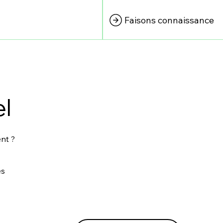
Faisons connaissance
el
ent ?
es