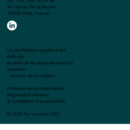
Tél :
+33 1 84 16 09 28
40 rue du Fer à Moulin
75005 Paris, France
La certification qualité a été
délivrée
au titre de la catégorie d'action
suivante :
– actions de formation
Politique de confidentialité
Règlement intérieur
& Conditions d'accessibilité
© 2025 by Inovéoz SAS