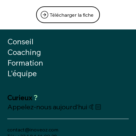
Télécharger la fiche
Conseil
Coaching
Formation
L'équipe
Curieux
?
Appelez-nous aujourd'hui 🤙🏻
contact@inoveoz.com